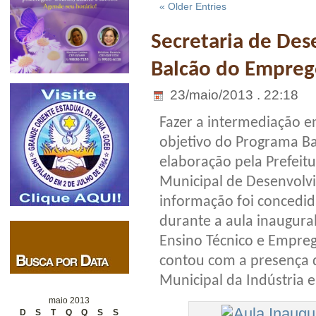
« Older Entries
Secretaria de Des
Balcão do Empre
23/maio/2013 . 22:18
Fazer a intermediação en
objetivo do Programa B
elaboração pela Prefeitu
Municipal de Desenvolvi
informação foi concedida
durante a aula inaugura
Ensino Técnico e Empreg
contou com a presença do
Municipal da Indústria 
maio 2013
D
S
T
Q
Q
S
S