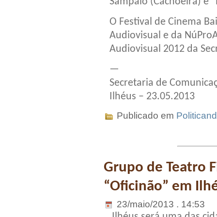
Sampaio (Cachoeira) e 
O Festival de Cinema Ba
Audiovisual e da NúProAr
Audiovisual 2012 da Secr
—
Secretaria de Comunicaç
Ilhéus – 23.05.2013
Publicado em
Politican
Grupo de Teatro F
“Oficinão” em Ilh
23/maio/2013 . 14:53
Ilhéus será uma das ci