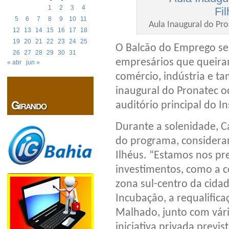
1
2
3
4
5
6
7
8
9
10
11
Aula Inaugural do Pro
12
13
14
15
16
17
18
19
20
21
22
23
24
25
O Balcão do Emprego se
26
27
28
29
30
31
empresários que queiram
« abr
jun »
comércio, indústria e ta
inaugural do Pronatec oc
auditório principal do In
Durante a solenidade, 
do programa, considera
Ilhéus. “Estamos nos pr
investimentos, como a c
zona sul-centro da cida
Incubação, a requalific
Malhado, junto com vár
iniciativa privada previ