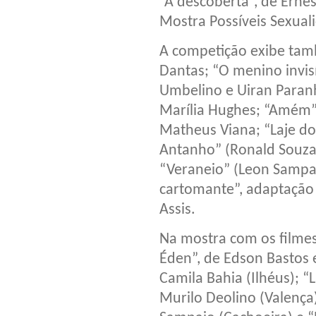
“A descoberta”, de Erne
Mostra Possíveis Sexual
A competição exibe tam
Dantas; “O menino invisí
Umbelino e Uiran Paranh
Marília Hughes; “Amém”,
Matheus Viana; “Laje do
Antanho” (Ronald Souza)
“Veraneio” (Leon Sampaio
cartomante”, adaptaçã
Assis.
Na mostra com os filmes
Éden”, de Edson Bastos e
Camila Bahia (Ilhéus); “L
Murilo Deolino (Valença)