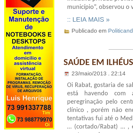
município”, observou o v
:: LEIA MAIS »
Publicado em
Politican
SAÚDE EM ILHÉU
23/maio/2013 . 22:14
Oi Rabat, gostaria de sa
está havendo com 
peregrinação pelo cen
clínico , porém não en
tentativas fui até o Me
… (cortado/Rabat) … , 