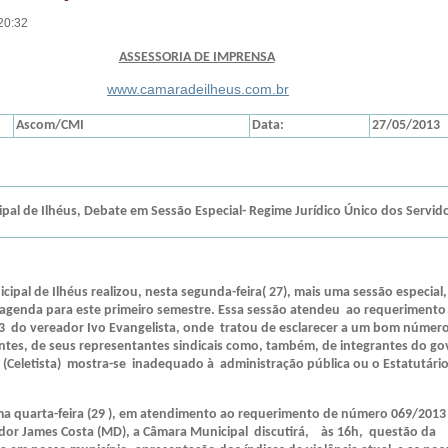
20:32
ASSESSORIA DE IMPRENSA
www.camaradeilheus.com.br
Ascom/CMI
Data:
27/05/2013
pal de Ilhéus, Debate em Sessão Especial- Regime Jurídico Único dos Servid
ipal de Ilhéus realizou, nesta segunda-feira( 27), mais uma sessão especial
genda para este primeiro semestre. Essa sessão atendeu ao requerimento
 do vereador Ivo Evangelista, onde tratou de esclarecer a um bom númer
ntes, de seus representantes sindicais como, também, de integrantes do go
e (Celetista) mostra-se inadequado à administração pública ou o Estatutário
quarta-feira (29 ), em atendimento ao requerimento de número 069/2013
dor James Costa (MD), a Câmara Municipal discutirá, às 16h, questão da