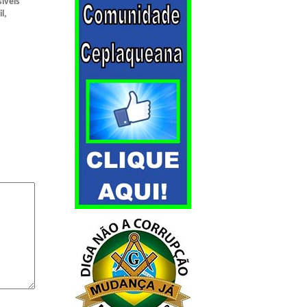
íveis
l,