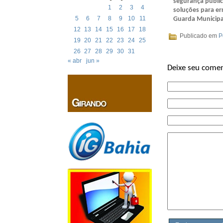
segurança públic
1
2
3
4
soluções para err
5
6
7
8
9
10
11
Guarda Municip
12
13
14
15
16
17
18
Publicado em
P
19
20
21
22
23
24
25
26
27
28
29
30
31
« abr
jun »
Deixe seu comen