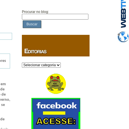
Procurar no blog:
Buscar
ores
Categorias
, em
 de
o de
verno,
 se
 de