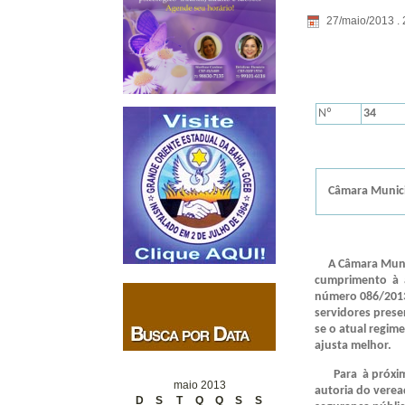
27/maio/2013 . 
Nº
34
Câmara Munici
A Câmara Munic
cumprimento à a
número 086/2013
servidores prese
se o atual regim
ajusta melhor.
Para à próxima 
maio 2013
autoria do verea
D
S
T
Q
Q
S
S