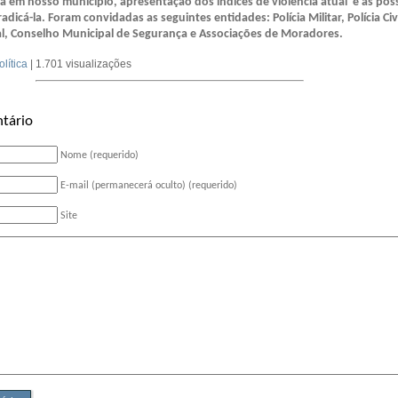
a em nosso município, apresentação dos índices de violência atual e as poss
adicá-la. Foram convidadas as seguintes entidades: Polícia Militar, Polícia Civi
al, Conselho Municipal de Segurança e Associações de Moradores.
olítica
| 1.701 visualizações
tário
Nome (requerido)
E-mail (permanecerá oculto) (requerido)
Site