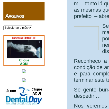
m… tanto lá qu
as mesmas que 
prefeito – abr
Se
Arquivos
ma
po
ne
di
Reconheço a 
condição de an
e para compl
terminar este t
Se gente bur
despedir …
Nos veremos