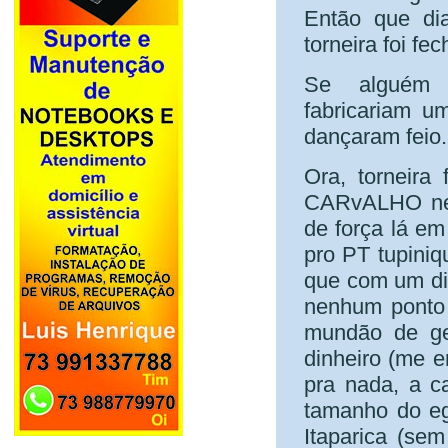
Então que di
torneira foi f
Se alguém 
fabricariam um
dançaram feio.
Ora, torneira
CARvALHO nen
de força lá e
pro PT tupini
que com um di
nenhum ponto 
mundão de ge
dinheiro (me 
pra nada, a c
tamanho do eg
Itaparica (sem