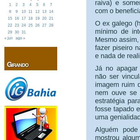
raiva) e some
1
2
3
4
5
6
7
com o benefici
8
9
10
11
12
13
14
15
16
17
18
19
20
21
O ex galego (h
22
23
24
25
26
27
28
mínimo de int
29
30
31
Mesmo assim, 
« jun
ago »
fazer piseiro 
e nada de real
Já no apagar
não ser vincu
imagem ruim do
nem ouve se n
estratégia par
fosse tapado e
uma genialida
Alguém pode 
mostrou algum