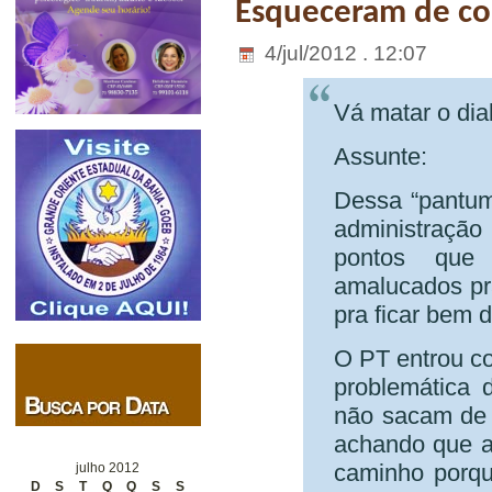
Esqueceram de co
4/jul/2012 . 12:07
Vá matar o dia
Assunte:
Dessa “pantum
administraç
pontos que
amalucados pr
pra ficar bem 
O PT entrou co
problemática
não sacam de 
achando que a
caminho porq
julho 2012
D
S
T
Q
Q
S
S