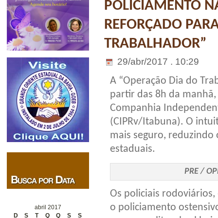
POLICIAMENTO N
REFORÇADO PARA
TRABALHADOR”
29/abr/2017 . 10:29
A “Operação Dia do Trab
partir das 8h da manhã,
Companhia Independente
(CIPRv/Itabuna). O intui
mais seguro, reduzindo 
estaduais.
PRE / O
Os policiais rodoviários,
o policiamento ostensiv
abril 2017
D
S
T
Q
Q
S
S