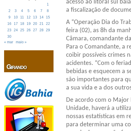
acesso ao litoral sul ba
1
a fiscalização de docume
2
3
4
5
6
7
8
9
10
11
12
13
14
15
A “Operação Dia do Trab
16
17
18
19
20
21
22
feira (02), as 8h da ma
23
24
25
26
27
28
29
30
Câmara, comandante da 
« mar
maio »
Para o Comandante, a re
coibir possíveis crimes 
acidentes. “Com o feria
bebidas e esquecem a se
são importantes para qu
a sua vida e a dos outros
De acordo com o Major 
Unidade, haverá a utili
nossas estatísticas em 
para determinar uma con