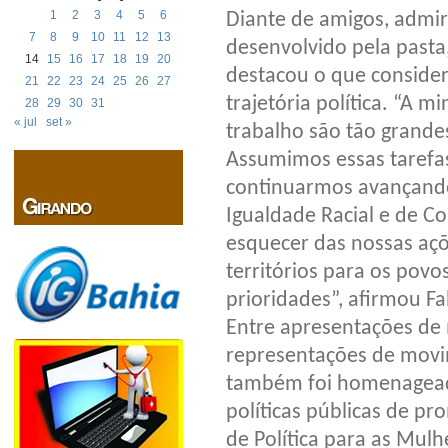
1
2
3
4
5
6
Diante de amigos, admir
7
8
9
10
11
12
13
desenvolvido pela pasta
14
15
16
17
18
19
20
destacou o que consider
21
22
23
24
25
26
27
trajetória política. “A m
28
29
30
31
« jul
set »
trabalho são tão grande
Assumimos essas tarefa
continuarmos avançando
Igualdade Racial e de Co
esquecer das nossas açõ
territórios para os pov
prioridades”, afirmou Fa
Entre apresentações de m
representações de movim
também foi homenageada 
políticas públicas de pr
de Política para as Mulh