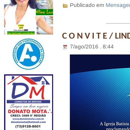
Publicado em
Mensag
C O N V I T E / L
7/ago/2016 . 8:44