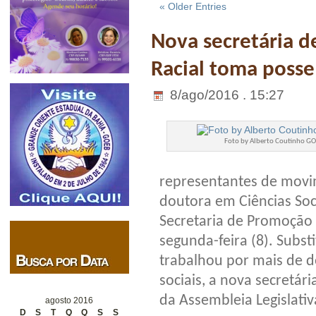
« Older Entries
Nova secretária 
Racial toma posse
8/ago/2016 . 15:27
Foto by Alberto Coutinho G
representantes de movime
doutora em Ciências Soc
Secretaria de Promoção 
segunda-feira (8). Subs
trabalhou por mais de de
sociais, a nova secretá
da Assembleia Legislativ
agosto 2016
D
S
T
Q
Q
S
S