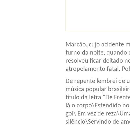
Marcão, cujo acidente m
turno da noite, quando 
resolveu ficar deitado 
atropelamento fatal. P
De repente lembrei de 
música popular brasilei
titulo da letra “De Fren
lá o corpo\Estendido n
gol\ Em vez de reza\Um
silêncio\Servindo de 