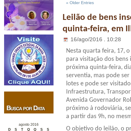
« Older Entries
Leilão de bens in
quinta-feira, em I
16/ago/2016 . 10:28
Nesta quarta feira, 17, 
para visitação dos bens 
próxima quinta-feira, d
serventia, mas pode ser
lotes e pode ser visitad
Infraestrutura, Transport
Avenida Governador Rob
próximo à rodoviária, s
a partir das 9h, no mesm
agosto 2016
O objetivo do leilão, o 
D
S
T
Q
Q
S
S