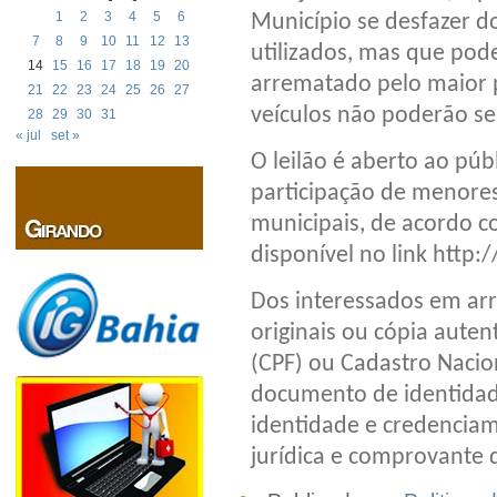
1
2
3
4
5
6
Município se desfazer do
7
8
9
10
11
12
13
utilizados, mas que pode
14
15
16
17
18
19
20
arrematado pelo maior 
21
22
23
24
25
26
27
veículos não poderão se
28
29
30
31
« jul
set »
O leilão é aberto ao pú
participação de menores
municipais, de acordo co
disponível no link http:/
Dos interessados em ar
originais ou cópia auten
(CPF) ou Cadastro Nacion
documento de identidad
identidade e credenciam
jurídica e comprovante d