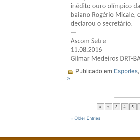
inédito ouro olímpico d
baiano Rogério Micale, 
declarou o secretário.
—
Ascom Setre
11.08.2016
Gilmar Medeiros DRT-B
Publicado em
Esportes
»
«
<
3
4
5
« Older Entries