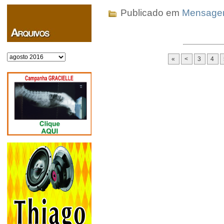
Publicado em
Mensag
Arquivos
«
<
3
4