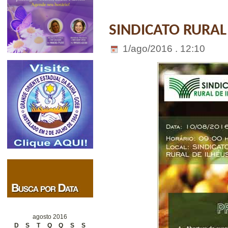
SINDICATO RURAL
1/ago/2016 . 12:10
agosto 2016
D
S
T
Q
Q
S
S