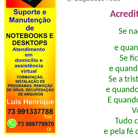
Acredi
Se na
e quan
Se fic
e quando
Se a tris
e quando 
E quando
V
Tudo c
e pela fé