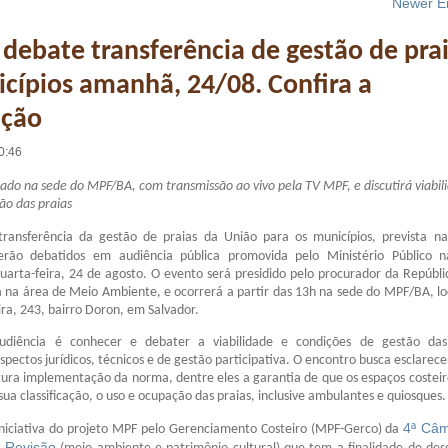
Newer En
debate transferência de gestão de pra
cípios amanhã, 24/08. Confira a
ção
0:46
zado na sede do MPF/BA, com transmissão ao vivo pela TV MPF, e discutirá viabil
ão das praias
ransferência da gestão de praias da União para os municípios, prevista n
erão debatidos em audiência pública promovida pelo Ministério Público 
arta-feira, 24 de agosto. O evento será presidido pelo procurador da Repúbli
 na área de Meio Ambiente, e ocorrerá a partir das 13h na sede do MPF/BA, lo
ira, 243, bairro Doron, em Salvador.
udiência é conhecer e debater a viabilidade e condições de gestão das 
spectos jurídicos, técnicos e de gestão participativa. O encontro busca esclarec
tura implementação da norma, dentre eles a garantia de que os espaços costeir
ua classificação, o uso e ocupação das praias, inclusive ambulantes e quiosques.
4ª Câ
niciativa do projeto MPF pelo Gerenciamento Costeiro (MPF-Gerco) da
 Revisão