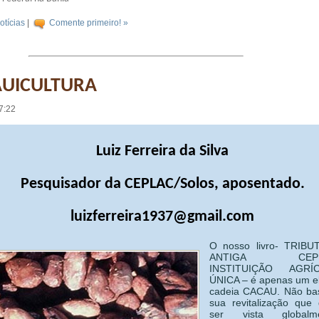
otícias
|
Comente primeiro! »
AUICULTURA
7:22
Luiz Ferreira da Silva
Pesquisador da CEPLAC/Solos, aposentado.
luizferreira1937@gmail.com
O nosso livro- TRIBU
ANTIGA CEPL
INSTITUIÇÃO AGRÍ
ÚNICA – é apenas um e
cadeia CACAU. Não ba
sua revitalização que
ser vista globalme