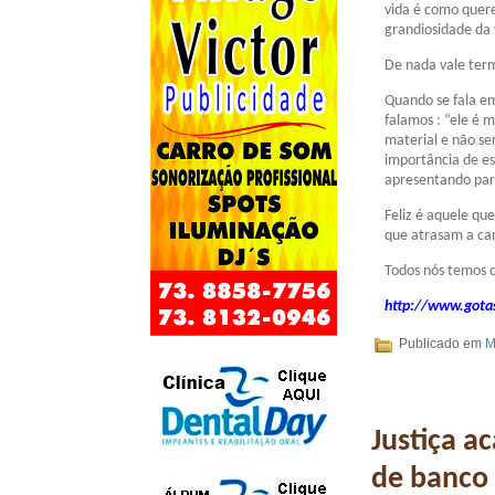
vida é como quer
grandiosidade da 
De nada vale ter
Quando se fala e
falamos : “ele é
material e não se
importância de e
apresentando par
Feliz é aquele qu
que atrasam a ca
Todos nós temos 
http://www.gotas
Publicado em
M
Justiça a
de banco 