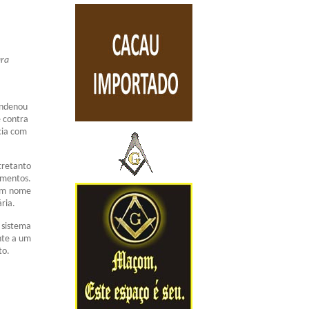
ara
condenou
e contra
cia com
tretanto
umentos.
 em nome
ária.
 sistema
nte a um
to.