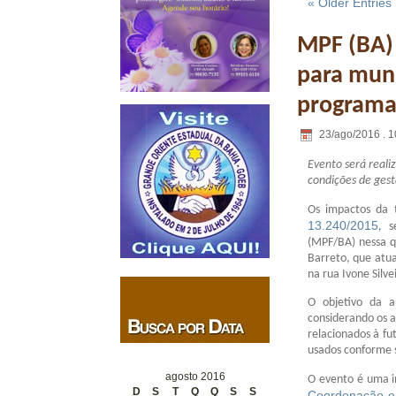
« Older Entries
MPF (BA) 
para muni
programa
23/ago/2016 . 1
Evento será reali
condições de gest
Os impactos da t
13.240/2015
, s
(MPF/BA) nessa qu
Barreto, que atua
na rua Ivone Silve
O objetivo da a
considerando os a
relacionados à fu
usados conforme s
agosto 2016
O evento é uma i
D
S
T
Q
Q
S
S
Coordenação e