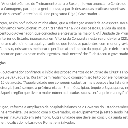
 “Anunciei o Centro de Treinamento para o Boxe […] e vou anunciar o Centro de
a Canoagem, para que a gente possa, a partir dessas duas práticas esportivas,
sos de sucesso”, antecipou Rui no programa Digaí, Governador!.
cção, assim no fundo de minha alma, que a educação associada ao esporte são a
ós vamos revolucionar, mudar, transformar a vida das pessoas, a vida da nossa
scentou o governador, que concedeu a entrevista na maior UPA [Unidade de Pro
nterior do Estado, inaugurada em Vitória da Conquista nesta segunda-feira (22).
elhorar o atendimento aqui, garantindo que todos os pacientes, com menor gravi
Com isso, nós vamos melhorar o perfil de atendimento da população e deixar o h
s recursos para os casos mais urgentes, mais necessários.”, destacou o governado
gias
, o governador confirmou o início dos procedimentos do Mutirão de Cirurgias no
piaú e Jaguaquara. Rui também reafirmou o compromisso feito por ele no lanç
a 15 de agosto. “Aquela cidade que conseguir cadastrar mais pessoas [na lista úni
 cirurgia] será sempre a próxima etapa. Em Ilhéus, Ipiaú, Jequié e Jaguaquara, n
Aquela região que tiver o maior número de cadastrados, será a próxima região”
trução, reforma e ampliação de hospitais baianos pelo Governo do Estado tamb
na entrevista. De acordo com o governador, os equipamentos já estão sendo in
e ser inaugurado em setembro. Outra unidade que deve ser concluída ainda est
her, localizado no Largo de Roma, em Salvador.