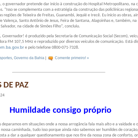
o governador pretende dar início à construção do Hospital Metropolitano, na 
as. “Isso se complementa com a estratégia da construção das policlínicas regiona
as regiões de Teixeira de Freitas, Guanambi, Jequié e Irecê. Eu inicio as obras, ai
de Valença, Santo Antônio de Jesus, Feira de Santana, Alagoinhas e, também, na
Salvador, na cidade de Simões Filho”, concluiu.
 Governador! é produzido pela Secretaria de Comunicação Social (Secom), veic
ora FM 107,5 MHz e reproduzido por diversos veículos de comunicação. Está di
m.ba.gov.br
e pelo telefone 0800-071-7328.
sportes
,
Governo da Bahia
|
Comente primeiro! »
 DE PAZ
:24
Humildade consigo próprio
 deparamos em situações onde a nossa arrogância fala mais alto e a vaidade e 
 nossa caminhada, tudo isso porque ainda não sabemos ser humildes de coração
ta a dar a qualquer questionamento que nos tire da nossa zona de conforto, o