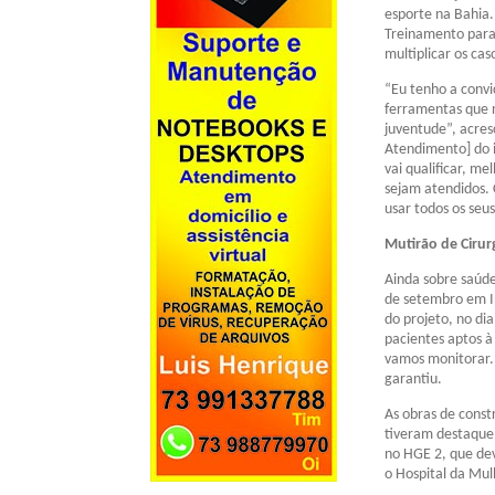
esporte na Bahia.
Treinamento para 
multiplicar os ca
“Eu tenho a convi
ferramentas que n
juventude”, acre
Atendimento] do i
vai qualificar, m
sejam atendidos. 
usar todos os seu
Mutirão de Cirur
Ainda sobre saúde
de setembro em I
do projeto, no di
pacientes aptos à
vamos monitorar. 
garantiu.
As obras de cons
tiveram destaque 
no HGE 2, que dev
o Hospital da Mul