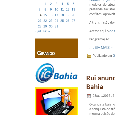
1
2
3
4
5
6
modelos de atua
pretende facilit
7
8
9
10
11
12
13
conflitos, aprove
14
15
16
17
18
19
20
21
22
23
24
25
26
27
A transmissão do 
28
29
30
31
edi
Acesse aqui o
« jul
set »
Programação:
:: LEIA MAIS »
Publicado em
G
Rui anunc
Bahia
23/ago/2016 . 6
O canoísta baiano
a conquista de tr
mesma edição dos 