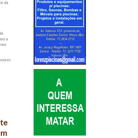
te da
de
sso a
 nos
enores
nte
 em