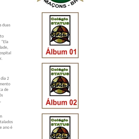
s duas
nto
 “Ela
dade,
ospital
r.
 dia 2
amento
ca de
ós
,
ém
stalados
e ano é