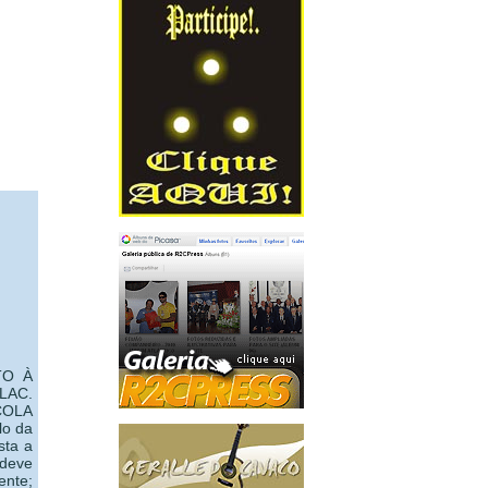
TO À
AC.
COLA
lo da
sta a
 deve
nte;