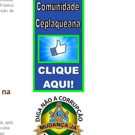
envolver
PF-Gerco
enção de
 na
ia, após
em uma
 ao