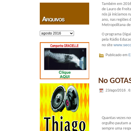
Também em 2016, 
de Lauro de Freit
nós já iniciamos n
ano, nas regiões 
Metropolitana de 
Arquivos
O programa Digaí,
pela Rádio Educad
www.seco
no site
Publicado em
E
No GOTAS
23/ago/2016 . 6
Quantas vezes nos
orgulho pautam a
sempre uma respos