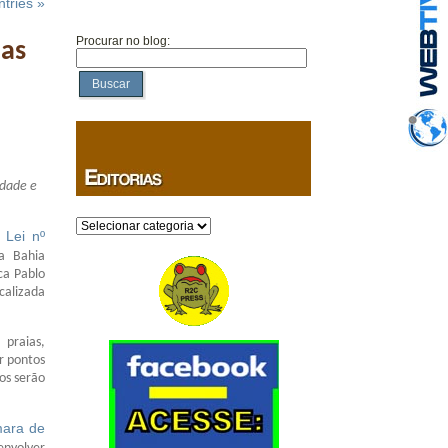
tries »
Procurar no blog:
ias
Buscar
idade e
Categorias
Lei nº
a
na Bahia
ca Pablo
calizada
praias,
er pontos
os serão
mara de