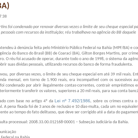
BA)
7:38
tins foi condenado por renovar diversas vezes o limite de seu cheque especial p
 pessoais com recursos da instituição; réu trabalhava na agência do BB daquele
 atendeu à denúncia feita pelo Ministério Público Federal na Bahia (MPF/BA) e 
gência do Banco do Brasil (BB) de Coaraci (BA), Gilton Borges Martins, por crim
iro. O réu foi acusado de operar, durante todo o ano de 1998, o sistema da agên
brir suas dívidas pessoais, utilizando recursos do banco de forma fraudulenta.
vou, por diversas vezes, o limite de seu cheque especial em até 39 mil reais. En
enda mensal, em torno de 1.900 reais, era incompatível com os sucessivos a
oi condenado por abrir ilegalmente contas-correntes, contrair empréstimos
teriormente transferir os valores, superiores a 20 mil reais, para sua conta banc
Lei nº 7.492/1986
nado com base no artigo 4º da
, sobre os crimes contra o
al. A pena fixada foi de 3 anos de reclusão e 10 dias-multa, cada um no equivale
gente ao tempo do fato delituoso, que deve ser corrigido até a data do pagamen
ulta processual: 2008.33.00.012168-00001 – Subseção Judiciária da Bahia.
municação
o Federal na Bahia