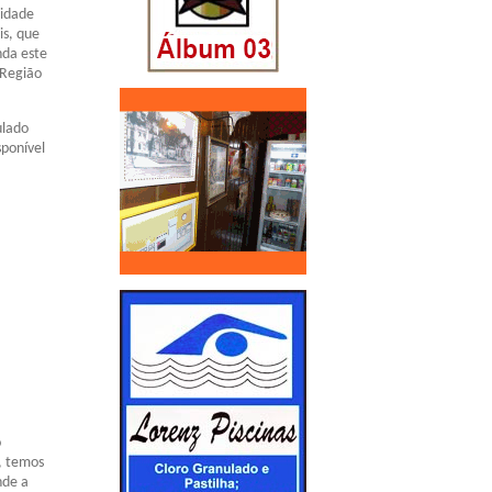
cidade
is, que
nda este
 Região
ulado
sponível
o
, temos
nde a