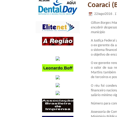
Coaraci (
22/ago/2016 . 1
Gilton Borges Mar
encobrir despesas
município
A Justiça Federal
o ex-gerente da a
o sistema finance
o objetivo de enco
O ex-gerente reno
o valor de sua r
Martins também f
de terceiros e pos
O réu foi conde
financeiro nacion
salário mínimo vi
Número para cons
Assessoria de Co
Ministério Públic