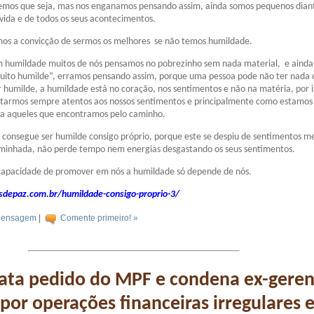
emos que seja, mas nos enganamos pensando assim, ainda somos pequenos dian
vida e de todos os seus acontecimentos.
mos a convicção de sermos os melhores se não temos humildade.
m humildade muitos de nós pensamos no pobrezinho sem nada material, e ainda
 muito humilde”, erramos pensando assim, porque uma pessoa pode não ter nada 
r humilde, a humildade está no coração, nos sentimentos e não na matéria, por i
starmos sempre atentos aos nossos sentimentos e principalmente como estamos
a aqueles que encontramos pelo caminho.
e consegue ser humilde consigo próprio, porque este se despiu de sentimentos m
minhada, não perde tempo nem energias desgastando os seus sentimentos.
capacidade de promover em nós a humildade só depende de nós.
depaz.com.br/humildade-consigo-proprio-3/
ensagem
|
Comente primeiro! »
cata pedido do MPF e condena ex-gere
por operações financeiras irregulares