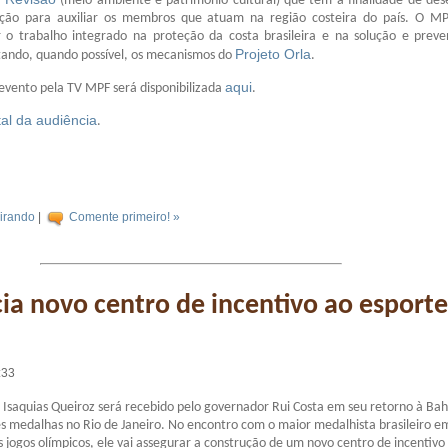
(meio ambiente e patrimônio cultural) que tem a finalidade de des
ção para auxiliar os membros que atuam na região costeira do país. O M
ar o trabalho integrado na proteção da costa brasileira e na solução e prev
Projeto Orla
itando, quando possível, os mecanismos do
.
aqui
evento pela TV MPF será disponibilizada
.
tal da audiência
.
irando
|
Comente primeiro! »
ia novo centro de incentivo ao esporte
:33
 Isaquias Queiroz será recebido pelo governador Rui Costa em seu retorno à Bah
ês medalhas no Rio de Janeiro. No encontro com o maior medalhista brasileiro 
jogos olímpicos, ele vai assegurar a construção de um novo centro de incentivo